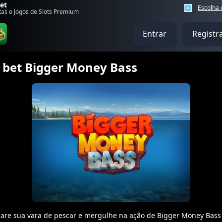
et
🌐
Escolha 
as e Jogos de Slots Premium
Entrar
Registr
 bet Bigger Money Bass
are sua vara de pescar e mergulhe na ação de Bigger Money Bass