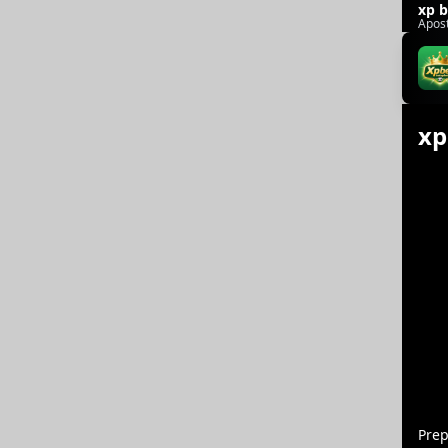
xp b
Apost
xp
Prep