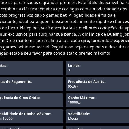
are-se para risadas e grandes prêmios. Este título disponível na x
 combina a clássica temática de coringas com a modernidade dos
pots progressivos da xp games bet. A jogabilidade é fluida e
ionante, ideal para quem busca entretenimento rápido e chances
s de lucro. Na xp bet, você encontrará as melhores condições de a
nus exclusivos para turbinar sua banca. A dinâmica de Dueling Jo
m Drop mantém a adrenalina alta a cada giro, tornando a experiê
p games bet inesquecível. Registre-se hoje na xp bets e descubra 
ngas estão a seu favor para conquistar o prêmio máximo!
etas:
Linhas:
3
has de Pagamento:
Frequência de Acerto:
95.8%
quência de Giros Grátis:
Ganho Máximo:
10000x
babilidade de Ganho Máximo:
Volatilidade:
m 10000
Média