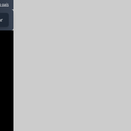
o país
ar