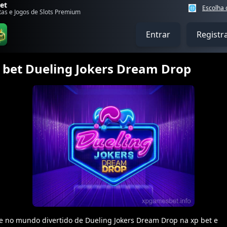
et
🌐
Escolha 
as e Jogos de Slots Premium
Entrar
Registr
 bet Dueling Jokers Dream Drop
e no mundo divertido de Dueling Jokers Dream Drop na xp bet e