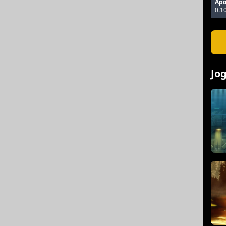
Apo
0.10
Jo