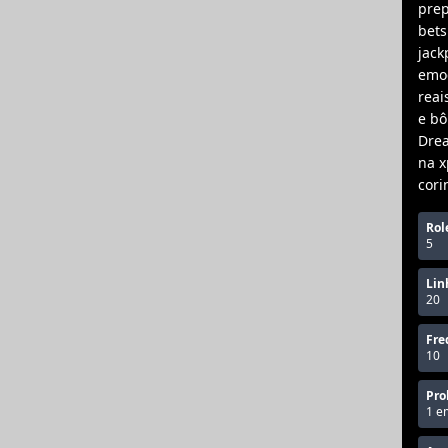
prep
bets
jack
emoc
reai
e bô
Drea
na x
cori
Rol
5
Lin
20
Fre
10
Pro
1 e