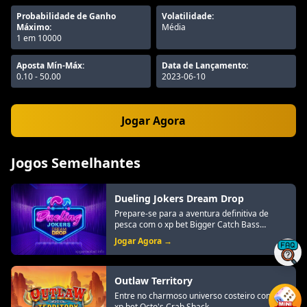
Probabilidade de Ganho
Volatilidade:
Máximo:
Média
1 em 10000
Aposta Mín-Máx:
Data de Lançamento:
0.10 - 50.00
2023-06-10
Jogar Agora
Jogos Semelhantes
Dueling Jokers Dream Drop
Prepare-se para a aventura definitiva de
pesca com o xp bet Bigger Catch Bass
Fishing...
Jogar Agora →
Outlaw Territory
Entre no charmoso universo costeiro com o
xp bet Octo's Crab Shack...