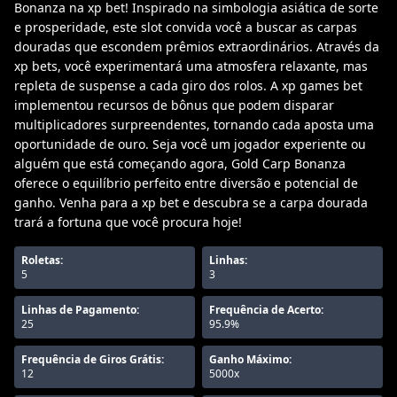
Bonanza na xp bet! Inspirado na simbologia asiática de sorte
e prosperidade, este slot convida você a buscar as carpas
douradas que escondem prêmios extraordinários. Através da
xp bets, você experimentará uma atmosfera relaxante, mas
repleta de suspense a cada giro dos rolos. A xp games bet
implementou recursos de bônus que podem disparar
multiplicadores surpreendentes, tornando cada aposta uma
oportunidade de ouro. Seja você um jogador experiente ou
alguém que está começando agora, Gold Carp Bonanza
oferece o equilíbrio perfeito entre diversão e potencial de
ganho. Venha para a xp bet e descubra se a carpa dourada
trará a fortuna que você procura hoje!
Roletas:
Linhas:
5
3
Linhas de Pagamento:
Frequência de Acerto:
25
95.9%
Frequência de Giros Grátis:
Ganho Máximo:
12
5000x