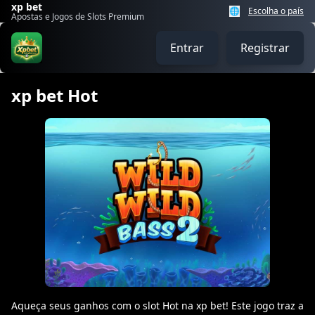
xp bet
🌐
Escolha o país
Apostas e Jogos de Slots Premium
Entrar
Registrar
xp bet Hot
Aqueça seus ganhos com o slot Hot na xp bet! Este jogo traz a