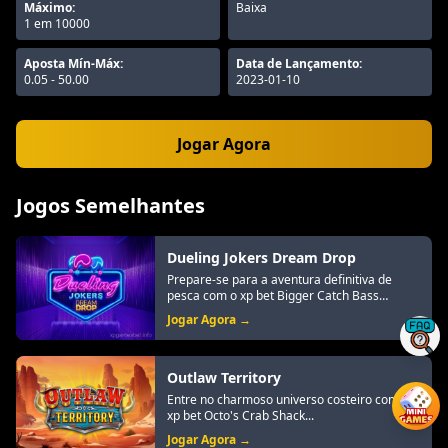
Máximo:
Baixa
1 em 10000
Aposta Mín-Máx:
Data de Lançamento:
0.05 - 50.00
2023-01-10
Jogar Agora
Jogos Semelhantes
Dueling Jokers Dream Drop
Prepare-se para a aventura definitiva de
pesca com o xp bet Bigger Catch Bass
Fishing...
Jogar Agora →
Outlaw Territory
Entre no charmoso universo costeiro com o
xp bet Octo's Crab Shack...
Jogar Agora →